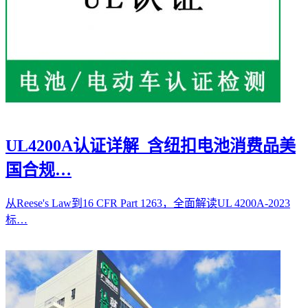
UL4200A认证详解_含纽扣电池消费品美
国合规…
从Reese's Law到16 CFR Part 1263，全面解读UL 4200A-2023
标…