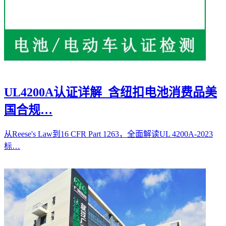
UL4200A认证详解_含纽扣电池消费品美
国合规…
从Reese's Law到16 CFR Part 1263，全面解读UL 4200A-2023
标…