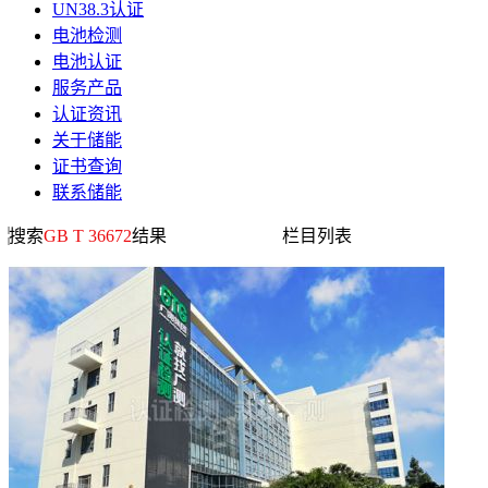
UN38.3认证
电池检测
电池认证
服务产品
认证资讯
关于储能
证书查询
联系储能
搜索
GB T 36672
结果
栏目列表