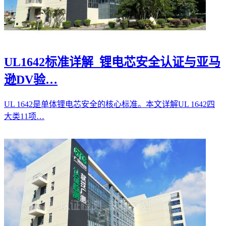
UL1642标准详解_锂电芯安全认证与亚马
逊DV验…
UL 1642是单体锂电芯安全的核心标准。本文详解UL 1642四
大类11项…