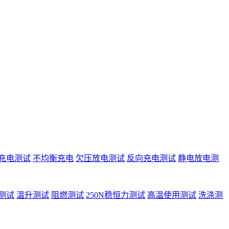
充电测试
不均衡充电
欠压放电测试
反向充电测试
静电放电测
测试
温升测试
阻燃测试
250N稳恒力测试
高温使用测试
洗涤测