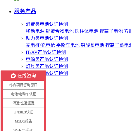
服务产品
消费类电池认证检测
移动电源
锂聚合物电池
圆柱体电池
锂离子电池
方
动力类电池认证检测
充电桩/充电枪
平衡车电池
铅酸蓄电池
锂离子蓄电
IT/AV产品认证检测
电源类产品认证检测
灯具类产品认证检测
无线类产品认证检测
在线咨询
综合项目咨询窗口
客服系统
电池/电动车认证
海运/空运鉴定
客户登录
证书查询
UN38.3认证
报告查询
MSDS报告
WERCS注册