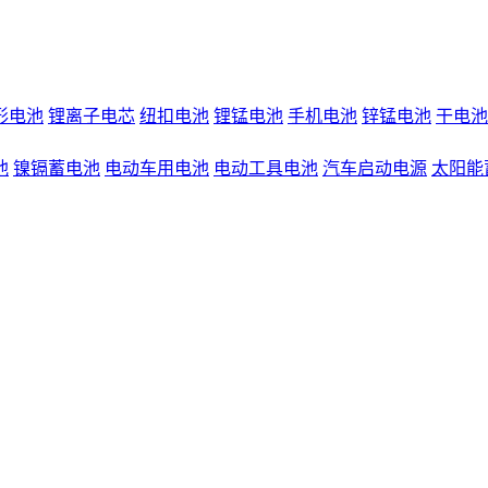
形电池
锂离子电芯
纽扣电池
锂锰电池
手机电池
锌锰电池
干电池
池
镍镉蓄电池
电动车用电池
电动工具电池
汽车启动电源
太阳能