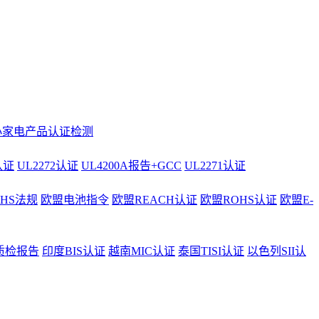
小家电产品认证检测
认证
UL2272认证
UL4200A报告+GCC
UL2271认证
AHS法规
欧盟电池指令
欧盟REACH认证
欧盟ROHS认证
欧盟E-
质检报告
印度BIS认证
越南MIC认证
泰国TISI认证
以色列SII认