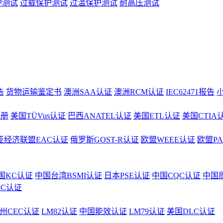
护测试
过载保护测试
过温保护测试
耐高压测试
告
货物运输鉴定书
澳洲SAA认证
澳洲RCM认证
IEC62471报告
注册
美国TÜVus认证
巴西ANATEL认证
美国ETL认证
美国CTIA
亚经济联盟EAC认证
俄罗斯GOST-R认证
欧盟WEEE认证
欧盟P
国KC认证
中国台湾BSMI认证
日本PSE认证
中国CQC认证
中国
CC认证
州CEC认证
LM82认证
中国能效认证
LM79认证
美国DLC认证