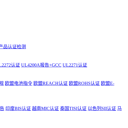
产品认证检测
L2272认证
UL4200A报告+GCC
UL2271认证
规
欧盟电池指令
欧盟REACH认证
欧盟ROHS认证
欧盟E-
告
印度BIS认证
越南MIC认证
泰国TISI认证
以色列SII认证
马