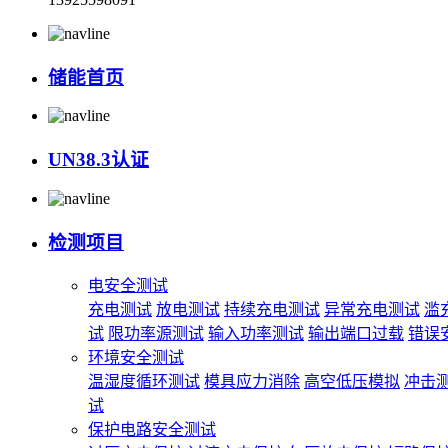
储能首页
UN38.3认证
检测项目
电安全测试
充电测试
放电测试
持续充电测试
异常充电测试
滥
试
限功率源测试
输入功率测试
输出端口过载
错误
环境安全测试
温湿度循环测试
模具应力消除
高空低压模拟
冲击
试
保护电路安全测试