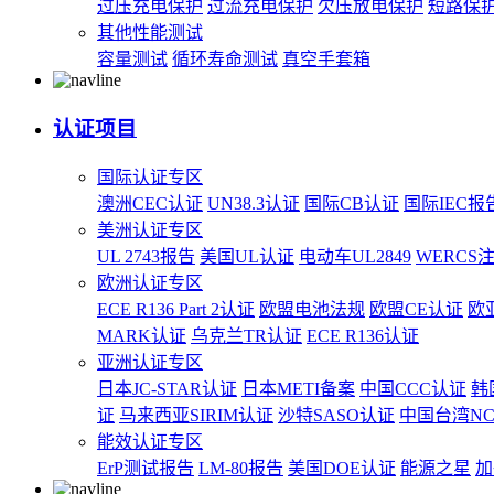
过压充电保护
过流充电保护
欠压放电保护
短路保
其他性能测试
容量测试
循环寿命测试
真空手套箱
认证项目
国际认证专区
澳洲CEC认证
UN38.3认证
国际CB认证
国际IEC报
美洲认证专区
UL 2743报告
美国UL认证
电动车UL2849
WERCS
欧洲认证专区
ECE R136 Part 2认证
欧盟电池法规
欧盟CE认证
欧
MARK认证
乌克兰TR认证
ECE R136认证
亚洲认证专区
日本JC-STAR认证
日本METI备案
中国CCC认证
韩
证
马来西亚SIRIM认证
沙特SASO认证
中国台湾N
能效认证专区
ErP测试报告
LM-80报告
美国DOE认证
能源之星
加