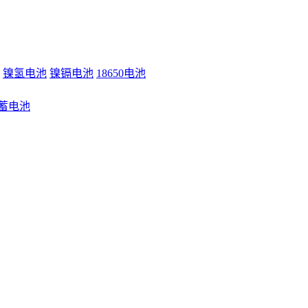
镍氢电池
镍镉电池
18650电池
蓄电池