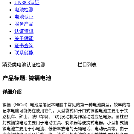
UN38.3认证
电池检测
电池认证
服务产品
认证资讯
关于储能
证书查询
联系储能
消费类电池认证检测
栏目列表
产品标题: 镍镉电池
详细介绍
镍镉（
NiCad）电池是笔记本电脑中常见的第一种电池类型，较早的笔
记本电脑可能仍在使用它们。大型袋式和开口式镉镍电池主要用于铁
路机车、矿山、装甲车辆、飞机发动机等作起动或应急电源。圆柱密
封式镉镍电池主要用于电动工具、剃须器等便携式电器。小型扣式镉
镍电池主要用于小电流、低倍率放电的无绳电话、电动玩具等。由于