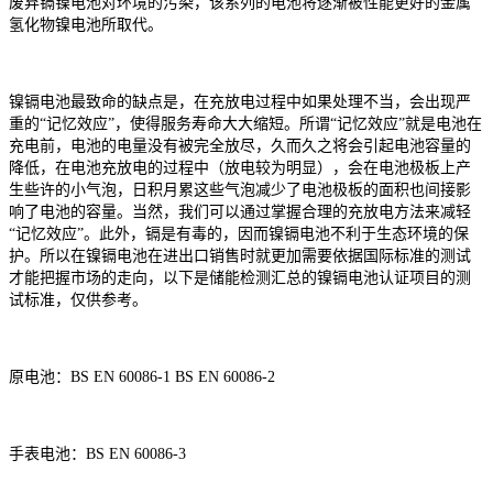
废弃镉镍电池对环境的污染，该系列的电池将逐渐被性能更好的金属
氢化物镍电池所取代。
镍镉电池最致命的缺点是，在充放电过程中如果处理不当，会出现严
重的
“记忆效应”，使得服务寿命大大缩短。所谓“记忆效应”就是电池在
充电前，电池的电量没有被完全放尽，久而久之将会引起电池容量的
降低，在电池充放电的过程中（放电较为明显），会在电池极板上产
生些许的小气泡，日积月累这些气泡减少了电池极板的面积也间接影
响了电池的容量。当然，我们可以通过掌握合理的充放电方法来减轻
“记忆效应”。此外，镉是有毒的，因而镍镉电池不利于生态环境的保
护。
所以在镍镉电池在进出口销售时就更加需要依据国际标准的测试
才能把握市场的走向，以下是储能检测汇总的镍镉电池认证项目的测
试标准，仅供参考。
原电池
：
BS EN 60086-1 BS EN 60086-2
手表电池
：
BS EN 60086-3