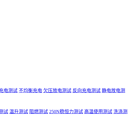
充电测试
不均衡充电
欠压放电测试
反向充电测试
静电放电测
测试
温升测试
阻燃测试
250N稳恒力测试
高温使用测试
洗涤测