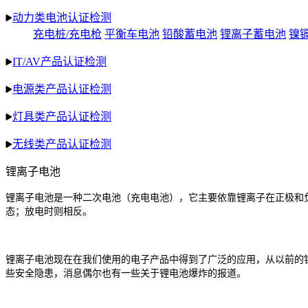
动力类电池认证检测
充电桩/充电枪
平衡车电池
铅酸蓄电池
锂离子蓄电池
镍
IT/AV产品认证检测
电源类产品认证检测
灯具类产品认证检测
无线类产品认证检测
锂离子电池
锂离子电池是一种二次电池（充电电池），它主要依靠锂离子在正极和
态；放电时则相反。
锂离子电池现在在我们使用的电子产品中得到了广泛的应用，从以前的
些安全隐患，消息偶尔也有一些关于锂电池爆炸的报道。