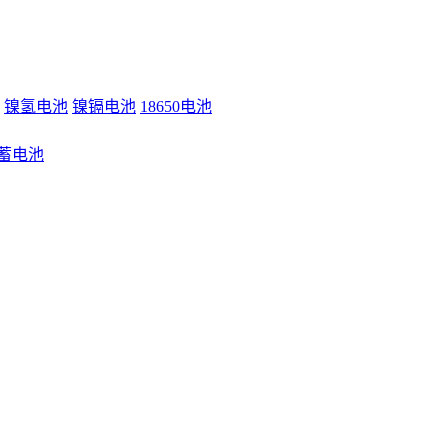
镍氢电池
镍镉电池
18650电池
蓄电池