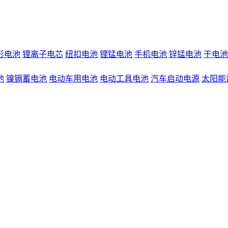
形电池
锂离子电芯
纽扣电池
锂锰电池
手机电池
锌锰电池
干电池
池
镍镉蓄电池
电动车用电池
电动工具电池
汽车启动电源
太阳能