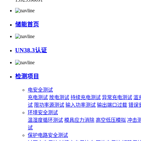
储能首页
UN38.3认证
检测项目
电安全测试
充电测试
放电测试
持续充电测试
异常充电测试
滥
试
限功率源测试
输入功率测试
输出端口过载
错误
环境安全测试
温湿度循环测试
模具应力消除
高空低压模拟
冲击
试
保护电路安全测试