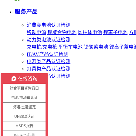
服务产品
消费类电池认证检测
移动电源
锂聚合物电池
圆柱体电池
锂离子电池
方
动力类电池认证检测
充电桩/充电枪
平衡车电池
铅酸蓄电池
锂离子蓄电
IT/AV产品认证检测
电源类产品认证检测
灯具类产品认证检测
无线类产品认证检测
在线咨询
综合项目咨询窗口
客服系统
电池/电动车认证
海运/空运鉴定
客户登录
证书查询
UN38.3认证
报告查询
MSDS报告
WERCS注册