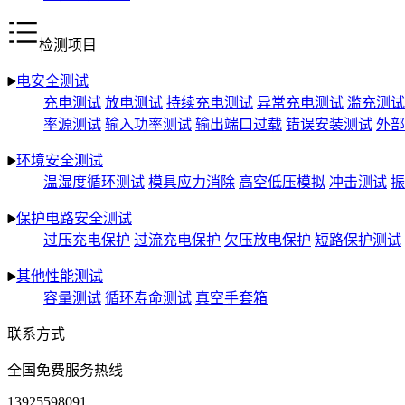
检测项目
电安全测试
充电测试
放电测试
持续充电测试
异常充电测试
滥充测试
率源测试
输入功率测试
输出端口过载
错误安装测试
外部
环境安全测试
温湿度循环测试
模具应力消除
高空低压模拟
冲击测试
振
保护电路安全测试
过压充电保护
过流充电保护
欠压放电保护
短路保护测试
其他性能测试
容量测试
循环寿命测试
真空手套箱
联系方式
全国免费服务热线
13925598091