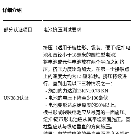
详细介绍
部分认证项目
电池挤压测试要求
挤压（适用于棱柱形、袋装、硬币/纽扣电
池和直径小于18毫米的圆柱型电池）
将电池或元件电池放在两个平面之间挤
压，挤压力度逐渐加大，在第一个接触点
上的速度大约为1.5厘米/秒。挤压持续进
行，直到出现以下三种情况之一：
- 施加的力达到13KN±0.78 KN
UN38.3认证
- 电池的电压下降至少100毫伏
- 电池变形达原始厚度的50%以上。
棱柱形或袋装电池应从最宽的一面施压。
纽扣/硬币形电池应从其平坦表面施压。圆
柱型应从与纵轴垂直的方向施压。
结果：电芯或电池的最高表面温度不超过