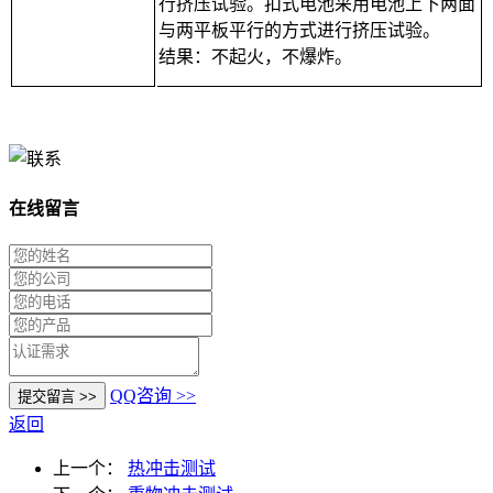
行挤压试验。扣式电池采用电池上下两面
与两平板平行的方式进行挤压试验。
结果：不起火，不爆炸。
在线留言
QQ咨询 >>
返回
上一个：
热冲击测试