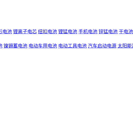
形电池
锂离子电芯
纽扣电池
锂锰电池
手机电池
锌锰电池
干电池
池
镍镉蓄电池
电动车用电池
电动工具电池
汽车启动电源
太阳能