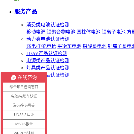
服务产品
消费类电池认证检测
移动电源
锂聚合物电池
圆柱体电池
锂离子电池
方
动力类电池认证检测
充电桩/充电枪
平衡车电池
铅酸蓄电池
锂离子蓄电
IT/AV产品认证检测
电源类产品认证检测
灯具类产品认证检测
无线类产品认证检测
在线咨询
综合项目咨询窗口
客服系统
电池/电动车认证
海运/空运鉴定
客户登录
证书查询
UN38.3认证
报告查询
MSDS报告
WERCS注册