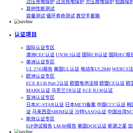
过压充电保护
过流充电保护
欠压放电保护
短路保
其他性能测试
容量测试
循环寿命测试
真空手套箱
认证项目
国际认证专区
澳洲CEC认证
UN38.3认证
国际CB认证
国际IEC报
美洲认证专区
UL 2743报告
美国UL认证
电动车UL2849
WERCS
欧洲认证专区
ECE R136 Part 2认证
欧盟电池法规
欧盟CE认证
欧
MARK认证
乌克兰TR认证
ECE R136认证
亚洲认证专区
日本JC-STAR认证
日本METI备案
中国CCC认证
韩
证
马来西亚SIRIM认证
沙特SASO认证
中国台湾N
能效认证专区
ErP测试报告
LM-80报告
美国DOE认证
能源之星
加