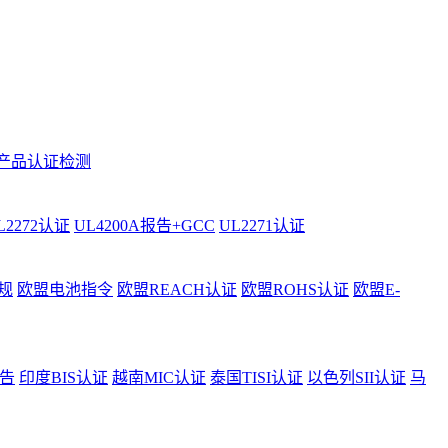
产品认证检测
L2272认证
UL4200A报告+GCC
UL2271认证
规
欧盟电池指令
欧盟REACH认证
欧盟ROHS认证
欧盟E-
告
印度BIS认证
越南MIC认证
泰国TISI认证
以色列SII认证
马