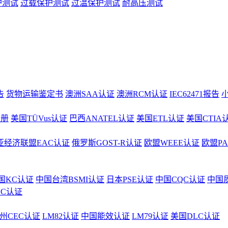
护测试
过载保护测试
过温保护测试
耐高压测试
告
货物运输鉴定书
澳洲SAA认证
澳洲RCM认证
IEC62471报告
注册
美国TÜVus认证
巴西ANATEL认证
美国ETL认证
美国CTIA
亚经济联盟EAC认证
俄罗斯GOST-R认证
欧盟WEEE认证
欧盟P
国KC认证
中国台湾BSMI认证
日本PSE认证
中国CQC认证
中国
CC认证
州CEC认证
LM82认证
中国能效认证
LM79认证
美国DLC认证