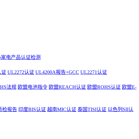
小家电产品认证检测
认证
UL2272认证
UL4200A报告+GCC
UL2271认证
AHS法规
欧盟电池指令
欧盟REACH认证
欧盟ROHS认证
欧盟E-
质检报告
印度BIS认证
越南MIC认证
泰国TISI认证
以色列SII认