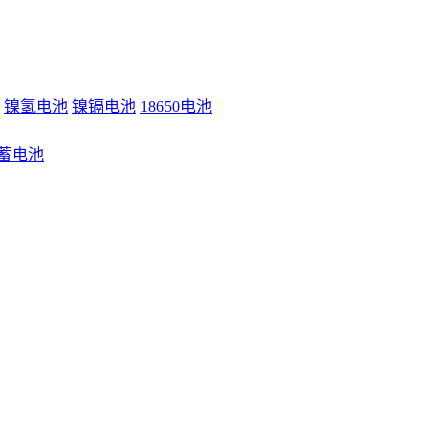
镍氢电池
镍镉电池
18650电池
蓄电池