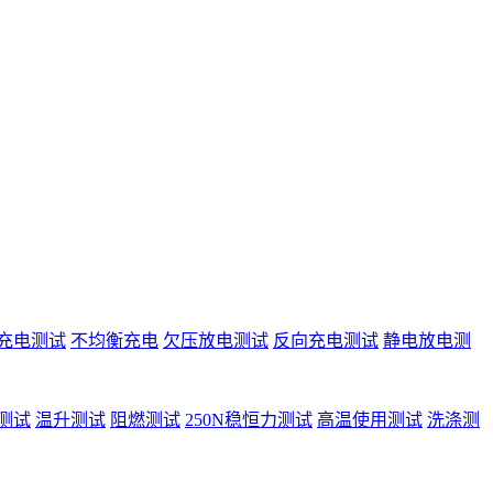
充电测试
不均衡充电
欠压放电测试
反向充电测试
静电放电测
测试
温升测试
阻燃测试
250N稳恒力测试
高温使用测试
洗涤测