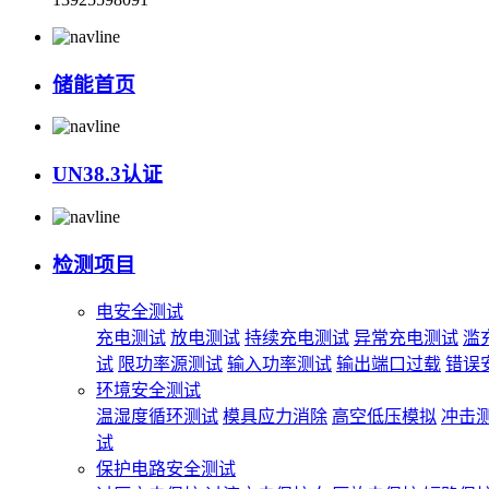
储能首页
UN38.3认证
检测项目
电安全测试
充电测试
放电测试
持续充电测试
异常充电测试
滥
试
限功率源测试
输入功率测试
输出端口过载
错误
环境安全测试
温湿度循环测试
模具应力消除
高空低压模拟
冲击
试
保护电路安全测试