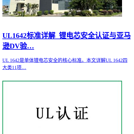
UL1642标准详解_锂电芯安全认证与亚马
逊DV验…
UL 1642是单体锂电芯安全的核心标准。本文详解UL 1642四
大类11项…