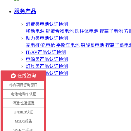
服务产品
消费类电池认证检测
移动电源
锂聚合物电池
圆柱体电池
锂离子电池
方
动力类电池认证检测
充电桩/充电枪
平衡车电池
铅酸蓄电池
锂离子蓄电
IT/AV产品认证检测
电源类产品认证检测
灯具类产品认证检测
无线类产品认证检测
在线咨询
综合项目咨询窗口
客服系统
电池/电动车认证
海运/空运鉴定
客户登录
证书查询
UN38.3认证
报告查询
MSDS报告
WERCS注册