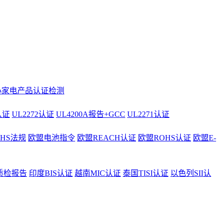
小家电产品认证检测
认证
UL2272认证
UL4200A报告+GCC
UL2271认证
AHS法规
欧盟电池指令
欧盟REACH认证
欧盟ROHS认证
欧盟E-
质检报告
印度BIS认证
越南MIC认证
泰国TISI认证
以色列SII认