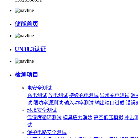
储能首页
UN38.3认证
检测项目
电安全测试
充电测试
放电测试
持续充电测试
异常充电测试
滥
试
限功率源测试
输入功率测试
输出端口过载
错误
环境安全测试
温湿度循环测试
模具应力消除
高空低压模拟
冲击
试
保护电路安全测试