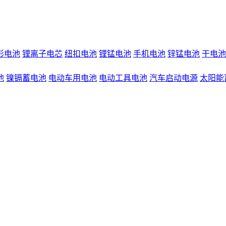
形电池
锂离子电芯
纽扣电池
锂锰电池
手机电池
锌锰电池
干电池
池
镍镉蓄电池
电动车用电池
电动工具电池
汽车启动电源
太阳能