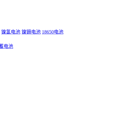
镍氢电池
镍镉电池
18650电池
蓄电池