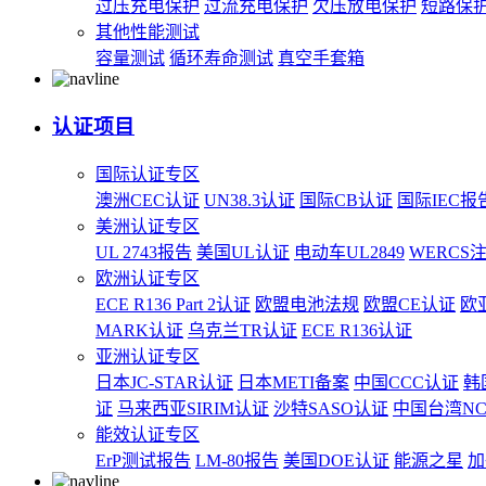
过压充电保护
过流充电保护
欠压放电保护
短路保
其他性能测试
容量测试
循环寿命测试
真空手套箱
认证项目
国际认证专区
澳洲CEC认证
UN38.3认证
国际CB认证
国际IEC报
美洲认证专区
UL 2743报告
美国UL认证
电动车UL2849
WERCS
欧洲认证专区
ECE R136 Part 2认证
欧盟电池法规
欧盟CE认证
欧
MARK认证
乌克兰TR认证
ECE R136认证
亚洲认证专区
日本JC-STAR认证
日本METI备案
中国CCC认证
韩
证
马来西亚SIRIM认证
沙特SASO认证
中国台湾N
能效认证专区
ErP测试报告
LM-80报告
美国DOE认证
能源之星
加