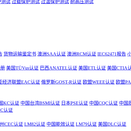
护测试
过载保护测试
过温保护测试
耐高压测试
告
货物运输鉴定书
澳洲SAA认证
澳洲RCM认证
IEC62471报告
注册
美国TÜVus认证
巴西ANATEL认证
美国ETL认证
美国CTIA
亚经济联盟EAC认证
俄罗斯GOST-R认证
欧盟WEEE认证
欧盟P
国KC认证
中国台湾BSMI认证
日本PSE认证
中国CQC认证
中国
CC认证
州CEC认证
LM82认证
中国能效认证
LM79认证
美国DLC认证