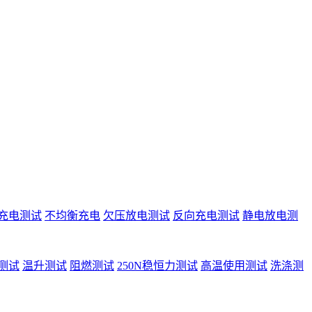
充电测试
不均衡充电
欠压放电测试
反向充电测试
静电放电测
测试
温升测试
阻燃测试
250N稳恒力测试
高温使用测试
洗涤测