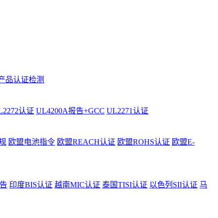
产品认证检测
L2272认证
UL4200A报告+GCC
UL2271认证
规
欧盟电池指令
欧盟REACH认证
欧盟ROHS认证
欧盟E-
告
印度BIS认证
越南MIC认证
泰国TISI认证
以色列SII认证
马