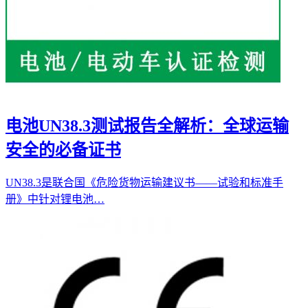
电池UN38.3测试报告全解析：全球运输
安全的必备证书
UN38.3是联合国《危险货物运输建议书——试验和标准手
册》中针对锂电池…