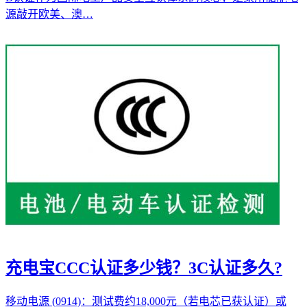
源敲开欧美、澳…
充电宝CCC认证多少钱？3C认证多久?
移动电源 (0914)：测试费约18,000元（若电芯已获认证）或