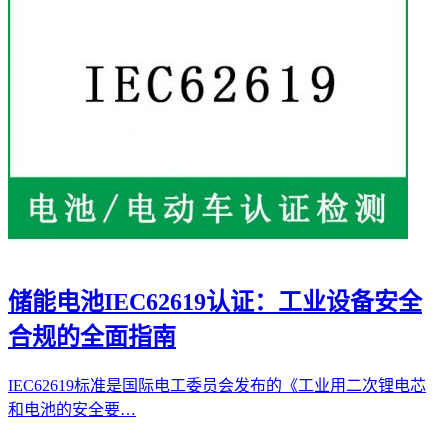
储能电池IEC62619认证：工业设备安全
合规的全面指南
IEC62619标准是国际电工委员会发布的《工业用二次锂电芯
和电池的安全要…