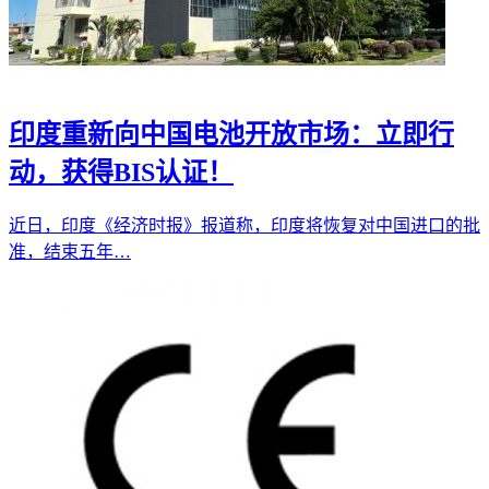
印度重新向中国电池开放市场：立即行
动，获得BIS认证！
近日，印度《经济时报》报道称，印度将恢复对中国进口的批
准，结束五年…