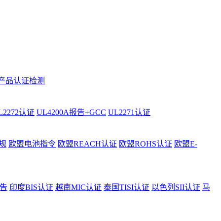
产品认证检测
L2272认证
UL4200A报告+GCC
UL2271认证
规
欧盟电池指令
欧盟REACH认证
欧盟ROHS认证
欧盟E-
告
印度BIS认证
越南MIC认证
泰国TISI认证
以色列SII认证
马