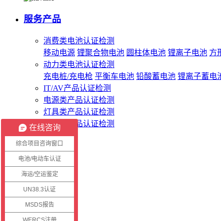
服务产品
消费类电池认证检测
移动电源
锂聚合物电池
圆柱体电池
锂离子电池
方
动力类电池认证检测
充电桩/充电枪
平衡车电池
铅酸蓄电池
锂离子蓄电
IT/AV产品认证检测
电源类产品认证检测
灯具类产品认证检测
无线类产品认证检测
在线咨询
综合项目咨询窗口
客服系统
电池/电动车认证
海运/空运鉴定
客户登录
证书查询
UN38.3认证
报告查询
MSDS报告
WERCS注册