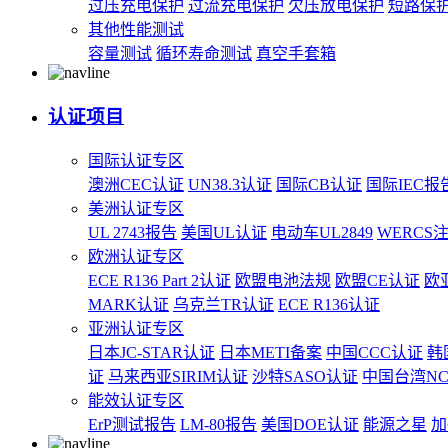
过压充电保护
过流充电保护
欠压放电保护
短路保
其他性能测试
容量测试
循环寿命测试
真空手套箱
认证项目
国际认证专区
澳洲CEC认证
UN38.3认证
国际CB认证
国际IEC报
美洲认证专区
UL 2743报告
美国UL认证
电动车UL2849
WERCS
欧洲认证专区
ECE R136 Part 2认证
欧盟电池法规
欧盟CE认证
欧
MARK认证
乌克兰TR认证
ECE R136认证
亚洲认证专区
日本JC-STAR认证
日本METI备案
中国CCC认证
韩
证
马来西亚SIRIM认证
沙特SASO认证
中国台湾N
能效认证专区
ErP测试报告
LM-80报告
美国DOE认证
能源之星
加