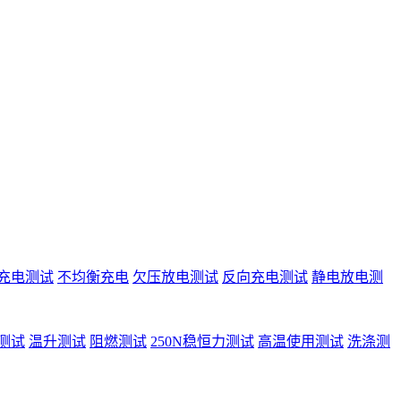
充电测试
不均衡充电
欠压放电测试
反向充电测试
静电放电测
测试
温升测试
阻燃测试
250N稳恒力测试
高温使用测试
洗涤测