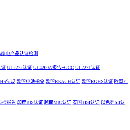
小家电产品认证检测
认证
UL2272认证
UL4200A报告+GCC
UL2271认证
AHS法规
欧盟电池指令
欧盟REACH认证
欧盟ROHS认证
欧盟E-
质检报告
印度BIS认证
越南MIC认证
泰国TISI认证
以色列SII认