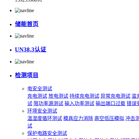
储能首页
UN38.3认证
检测项目
电安全测试
充电测试
放电测试
持续充电测试
异常充电测试
滥
试
限功率源测试
输入功率测试
输出端口过载
错误
环境安全测试
温湿度循环测试
模具应力消除
高空低压模拟
冲击
试
保护电路安全测试