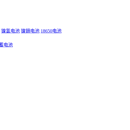
镍氢电池
镍镉电池
18650电池
蓄电池