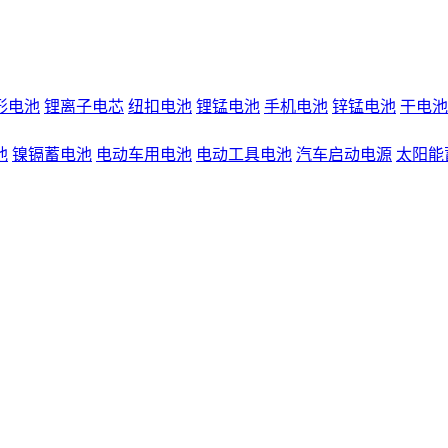
形电池
锂离子电芯
纽扣电池
锂锰电池
手机电池
锌锰电池
干电池
池
镍镉蓄电池
电动车用电池
电动工具电池
汽车启动电源
太阳能