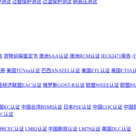
护测试
过载保护测试
过温保护测试
耐高压测试
告
货物运输鉴定书
澳洲SAA认证
澳洲RCM认证
IEC62471报告
注册
美国TÜVus认证
巴西ANATEL认证
美国ETL认证
美国CTIA
亚经济联盟EAC认证
俄罗斯GOST-R认证
欧盟WEEE认证
欧盟P
国KC认证
中国台湾BSMI认证
日本PSE认证
中国CQC认证
中国
CC认证
州CEC认证
LM82认证
中国能效认证
LM79认证
美国DLC认证