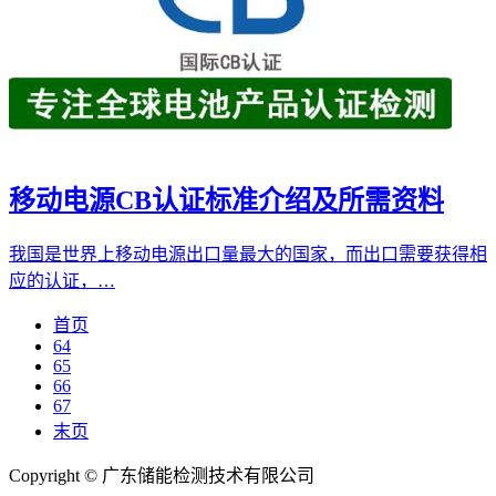
移动电源CB认证标准介绍及所需资料
​我国是世界上移动电源出口量最大的国家，而出口需要获得相
应的认证，…
首页
64
65
66
67
末页
Copyright © 广东储能检测技术有限公司