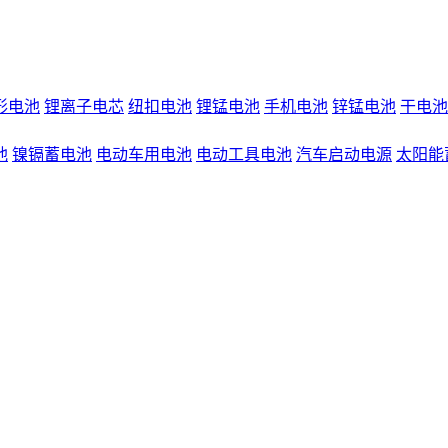
形电池
锂离子电芯
纽扣电池
锂锰电池
手机电池
锌锰电池
干电池
池
镍镉蓄电池
电动车用电池
电动工具电池
汽车启动电源
太阳能