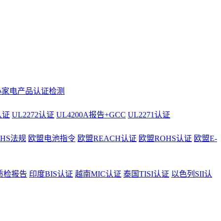
小家电产品认证检测
认证
UL2272认证
UL4200A报告+GCC
UL2271认证
AHS法规
欧盟电池指令
欧盟REACH认证
欧盟ROHS认证
欧盟E-
质检报告
印度BIS认证
越南MIC认证
泰国TISI认证
以色列SII认