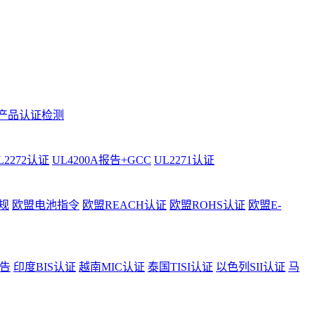
产品认证检测
L2272认证
UL4200A报告+GCC
UL2271认证
规
欧盟电池指令
欧盟REACH认证
欧盟ROHS认证
欧盟E-
告
印度BIS认证
越南MIC认证
泰国TISI认证
以色列SII认证
马