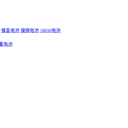
镍氢电池
镍镉电池
18650电池
蓄电池