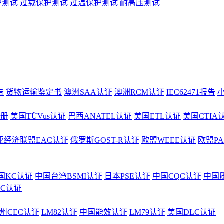
护测试
过载保护测试
过温保护测试
耐高压测试
告
货物运输鉴定书
澳洲SAA认证
澳洲RCM认证
IEC62471报告
注册
美国TÜVus认证
巴西ANATEL认证
美国ETL认证
美国CTIA
亚经济联盟EAC认证
俄罗斯GOST-R认证
欧盟WEEE认证
欧盟P
国KC认证
中国台湾BSMI认证
日本PSE认证
中国CQC认证
中国
CC认证
州CEC认证
LM82认证
中国能效认证
LM79认证
美国DLC认证