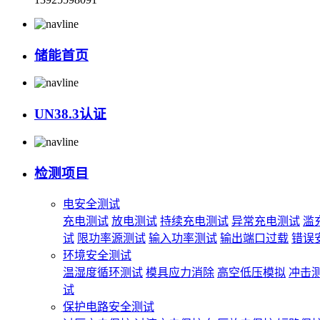
储能首页
UN38.3认证
检测项目
电安全测试
充电测试
放电测试
持续充电测试
异常充电测试
滥
试
限功率源测试
输入功率测试
输出端口过载
错误
环境安全测试
温湿度循环测试
模具应力消除
高空低压模拟
冲击
试
保护电路安全测试