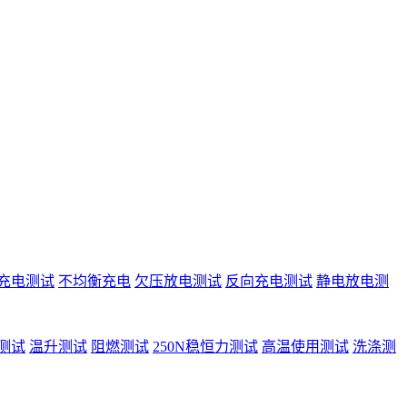
充电测试
不均衡充电
欠压放电测试
反向充电测试
静电放电测
测试
温升测试
阻燃测试
250N稳恒力测试
高温使用测试
洗涤测