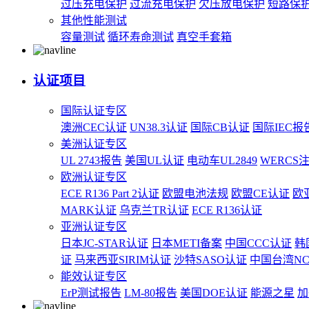
过压充电保护
过流充电保护
欠压放电保护
短路保
其他性能测试
容量测试
循环寿命测试
真空手套箱
认证项目
国际认证专区
澳洲CEC认证
UN38.3认证
国际CB认证
国际IEC报
美洲认证专区
UL 2743报告
美国UL认证
电动车UL2849
WERCS
欧洲认证专区
ECE R136 Part 2认证
欧盟电池法规
欧盟CE认证
欧
MARK认证
乌克兰TR认证
ECE R136认证
亚洲认证专区
日本JC-STAR认证
日本METI备案
中国CCC认证
韩
证
马来西亚SIRIM认证
沙特SASO认证
中国台湾N
能效认证专区
ErP测试报告
LM-80报告
美国DOE认证
能源之星
加