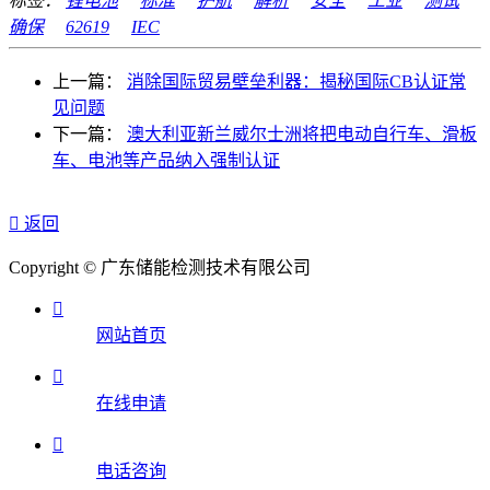
标签：
锂电池
标准
护航
解析
安全
工业
测试
确保
62619
IEC
上一篇：
消除国际贸易壁垒利器：揭秘国际CB认证常
见问题
下一篇：
澳大利亚新兰威尔士洲将把电动自行车、滑板
车、电池等产品纳入强制认证

返回
Copyright © 广东储能检测技术有限公司

网站首页

在线申请

电话咨询