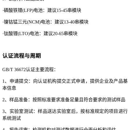
·磷酸铁锂(LFP)电池：建议15-45串模块
·镍钴锰三元(NCM)电池：建议13-40串模块
·钛酸锂(LTO)电池：建议20-65串模块
认证流程与周期
GB/T 36672认证主要流程：
1、申请提交：向认证机构提交正式申请，提供企业及产品基
本信息
2、样品准备：按照标准要求准备足量且符合要求的测试样品
3、实验室测试：样品送达实验室后，按标准规定的项目进行
系统测试
4、报告评审：检测机构对测试数据进行全面分析和评估