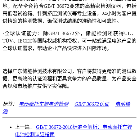
地，配备全套符合GB/T 36672要求的高精密检测仪器，包括
高低温试验箱、针刺挤压测试仪等专业设备，24小时为客户提
供精确的检测数据，确保测试结果的准确性和可靠性。
·全球认证能力：除GB/T 36672外，
储能检测
还获得UL、
TÜV、IECEE等国际权威机构授权，可一站式满足电池
产品的
全球认证需求，帮助企业产品快速进入国际市场。
选择广东储能检测技术有限公司，客户将获得更精准的测试数
据、更高效的认证流程和更具竞争力的产品质量，为产品安全
合规和市场推广提供坚实保障。
标签：
电动摩托车锂电池检测
GB/T 36672认证
电池检
测
上一篇：
GB/T 36672-2018标准全解析：电动摩托车锂
电池检测认证指南