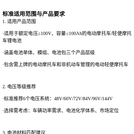
标准适用范围与产品要求
1. 适用产品范围
·适用于额定电压≤100V、容量≤100Ah的电动摩托车/轻便摩托
车锂电池
·涵盖电池单体、模组、电池包三个产品层级
·包含需上牌的电动摩托车和非机动车管理的电动轻便摩托车
2. 电压等级推荐
·标准推荐6个电压系统：48V/60V/72V/84V/96V/144V
·选择需考虑：车辆功率需求、电池化学体系、市场定位
3. 电池材料匹配建议