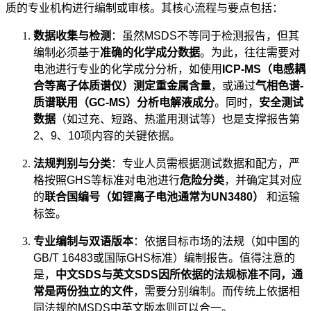
质的专业机构进行编制或审核。其核心流程与要点包括：
数据收集与检测
：虽然MSDS不等同于检测报告，但其
编制必须基于
准确的化学成分数据
。为此，往往需要对
电池进行专业的化学成分分析，如使用
ICP-MS（电感耦
合等离子体质谱仪）测定重金属含量
，或通过
气相色谱-
质谱联用（GC-MS）分析电解液成分
。同时，
安全测试
数据
（如过充、短路、热滥用测试等）也是支撑报告第
2、9、10项内容的关键依据。
法规判别与分类
：专业人员需根据测试数据和配方，严
格按照GHS等标准对电池进行
危险分类
，并确定其对应
的
联合国编号（如锂离子电池通常为UN3480）
和运输
标签。
专业编制与双语版本
：依据目标市场的法规（如中国的
GB/T 16483或国际GHS标准）编制报告。值得注意的
是，
中文SDS与英文SDS因所依据的法规标准不同，通
常是两份独立的文件
，需要分别编制。而传统上依据相
同法规的MSDS中英文版本则可以合一。