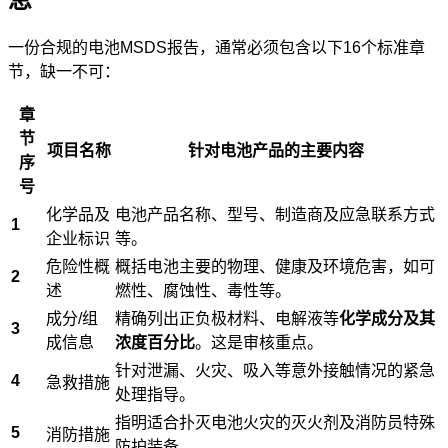
一份合规的电池MSDS报告，通常必须包含以下16个标准章
节，缺一不可：
章
节
项目名称
针对电池产品的主要内容
序
号
化学品及
电池产品名称、型号、制造商及应急联系方式
1
企业标识
等。
危险性概
概括电池主要的物理、健康及环境危害，如可
2
述
燃性、腐蚀性、毒性等。
成分/组
精确列出正负极材料、电解液等
化学成分及其
3
成信息
浓度百分比
。这是审核重点。
针对泄漏、火灾、吸入等意外接触情况的紧急
4
急救措施
处理指导。
指明适合扑灭电池火灾的灭火剂及消防员特殊
5
消防措施
防护装备。