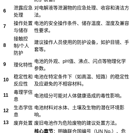
泄露应急
对电解液等泄漏物的应急处理、收容和清洁方
6
处理
法。
操作处置
电池的安全操作条件、储存温度、湿度及兼容
7
与储存
性要求。
接触控
建议操作人员使用的防护设备，如护目镜、手
8
制/个人
套等。
防护
电池的外观、pH值、沸点、闪点等物理化学
9
理化特性
参数。
稳定性和
电池在特定条件下（如高温、短路）的稳定性
10
反应性
及应避免的不相容材料。
毒理学信
11
电池组分可能对人体健康造成的毒性影响。
息
生态学信
电池材料对水体、土壤及生物的潜在环境影
12
息
响。
13
废弃处置
废旧电池作为危险废物的建议处置方法。
核心章节
：明确联合国编号（UN No.）、危