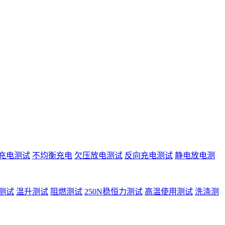
充电测试
不均衡充电
欠压放电测试
反向充电测试
静电放电测
测试
温升测试
阻燃测试
250N稳恒力测试
高温使用测试
洗涤测