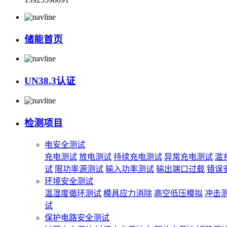
储能首页
UN38.3认证
检测项目
电安全测试
充电测试
放电测试
持续充电测试
异常充电测试
滥
试
限功率源测试
输入功率测试
输出端口过载
错误
环境安全测试
温湿度循环测试
模具应力消除
高空低压模拟
冲击
试
保护电路安全测试