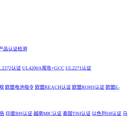
产品认证检测
L2272认证
UL4200A报告+GCC
UL2271认证
规
欧盟电池指令
欧盟REACH认证
欧盟ROHS认证
欧盟E-
告
印度BIS认证
越南MIC认证
泰国TISI认证
以色列SII认证
马