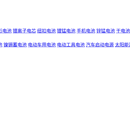
形电池
锂离子电芯
纽扣电池
锂锰电池
手机电池
锌锰电池
干电池
池
镍镉蓄电池
电动车用电池
电动工具电池
汽车启动电源
太阳能