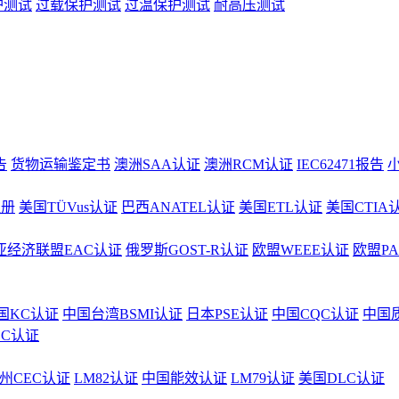
护测试
过载保护测试
过温保护测试
耐高压测试
告
货物运输鉴定书
澳洲SAA认证
澳洲RCM认证
IEC62471报告
注册
美国TÜVus认证
巴西ANATEL认证
美国ETL认证
美国CTIA
亚经济联盟EAC认证
俄罗斯GOST-R认证
欧盟WEEE认证
欧盟P
国KC认证
中国台湾BSMI认证
日本PSE认证
中国CQC认证
中国
CC认证
州CEC认证
LM82认证
中国能效认证
LM79认证
美国DLC认证