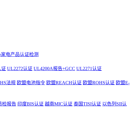
小家电产品认证检测
认证
UL2272认证
UL4200A报告+GCC
UL2271认证
AHS法规
欧盟电池指令
欧盟REACH认证
欧盟ROHS认证
欧盟E-
质检报告
印度BIS认证
越南MIC认证
泰国TISI认证
以色列SII认