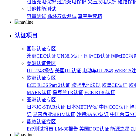
过压充电保护
过流充电保护
欠压放电保护
短路保
其他性能测试
容量测试
循环寿命测试
真空手套箱
认证项目
国际认证专区
澳洲CEC认证
UN38.3认证
国际CB认证
国际IEC报
美洲认证专区
UL 2743报告
美国UL认证
电动车UL2849
WERCS
欧洲认证专区
ECE R136 Part 2认证
欧盟电池法规
欧盟CE认证
欧
MARK认证
乌克兰TR认证
ECE R136认证
亚洲认证专区
日本JC-STAR认证
日本METI备案
中国CCC认证
韩
证
马来西亚SIRIM认证
沙特SASO认证
中国台湾N
能效认证专区
ErP测试报告
LM-80报告
美国DOE认证
能源之星
加