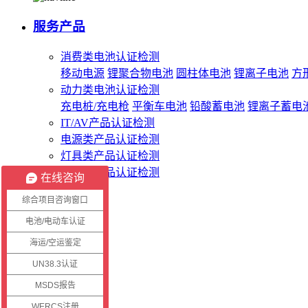
服务产品
消费类电池认证检测
移动电源
锂聚合物电池
圆柱体电池
锂离子电池
方
动力类电池认证检测
充电桩/充电枪
平衡车电池
铅酸蓄电池
锂离子蓄电
IT/AV产品认证检测
电源类产品认证检测
灯具类产品认证检测
无线类产品认证检测
在线咨询
综合项目咨询窗口
客服系统
电池/电动车认证
海运/空运鉴定
客户登录
证书查询
UN38.3认证
报告查询
MSDS报告
WERCS注册