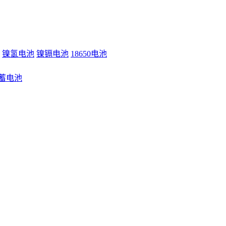
镍氢电池
镍镉电池
18650电池
蓄电池