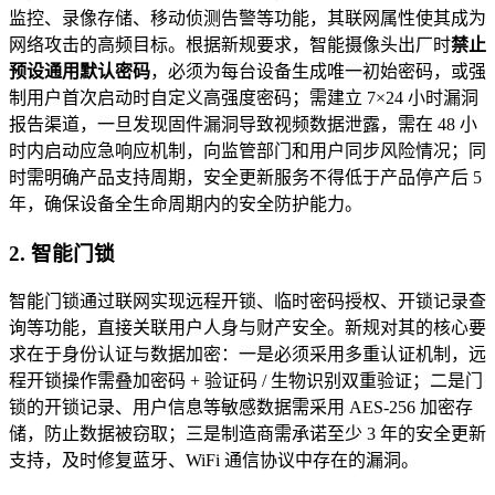
监控、录像存储、移动侦测告警等功能，其联网属性使其成为
网络攻击的高频目标。根据新规要求，智能摄像头出厂时
禁止
预设通用默认密码
，必须为每台设备生成唯一初始密码，或强
制用户首次启动时自定义高强度密码；需建立 7×24 小时漏洞
报告渠道，一旦发现固件漏洞导致视频数据泄露，需在 48 小
时内启动应急响应机制，向监管部门和用户同步风险情况；同
时需明确产品支持周期，安全更新服务不得低于产品停产后 5
年，确保设备全生命周期内的安全防护能力。
2. 智能门锁
智能门锁通过联网实现远程开锁、临时密码授权、开锁记录查
询等功能，直接关联用户人身与财产安全。新规对其的核心要
求在于身份认证与数据加密：一是必须采用多重认证机制，远
程开锁操作需叠加密码 + 验证码 / 生物识别双重验证；二是门
锁的开锁记录、用户信息等敏感数据需采用 AES-256 加密存
储，防止数据被窃取；三是制造商需承诺至少 3 年的安全更新
支持，及时修复蓝牙、WiFi 通信协议中存在的漏洞。