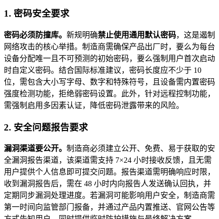
1. 密码安全要求
密码必须防撞库。
新规明确
禁止使用通用默认密码
，这是遏制
网络攻击的核心举措。制造商需确保产品出厂时，要么为每台
设备分配唯一且不可预测的初始密码，要么强制用户首次启动
时自定义密码。结合国际标准建议，密码长度应不少于 10
位，需包含大小写字母、数字和特殊符号，且设备需内置密码
强度检测功能，拒绝弱密码设置。此外，针对远程控制功能，
需强制启用多因素认证，降低密码泄露带来的风险。
2. 安全问题报告要求
漏洞渠道要公开。
制造商必须建立公开、免费、易于获取的安
全漏洞报告渠道，该渠道需支持 7×24 小时接收反馈，且无需
用户提供个人信息即可提交问题。报告渠道需明确响应时限，
收到漏洞报告后，需在 48 小时内向报告人发送确认回执，并
定期同步漏洞处理进度。若漏洞可能影响用户安全，制造商需
第一时间向监管部门报备，并通过产品内置推送、官网公告等
方式告知用户，同时提供临时防护措施与最终解决方案。