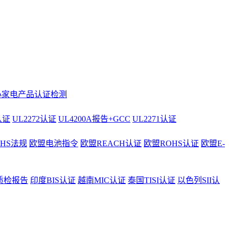
小家电产品认证检测
认证
UL2272认证
UL4200A报告+GCC
UL2271认证
AHS法规
欧盟电池指令
欧盟REACH认证
欧盟ROHS认证
欧盟E-
质检报告
印度BIS认证
越南MIC认证
泰国TISI认证
以色列SII认