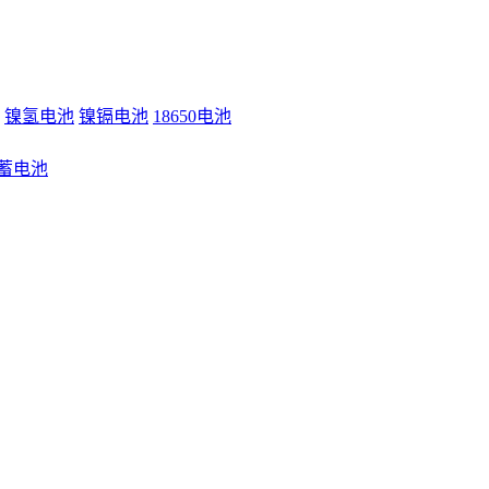
镍氢电池
镍镉电池
18650电池
蓄电池