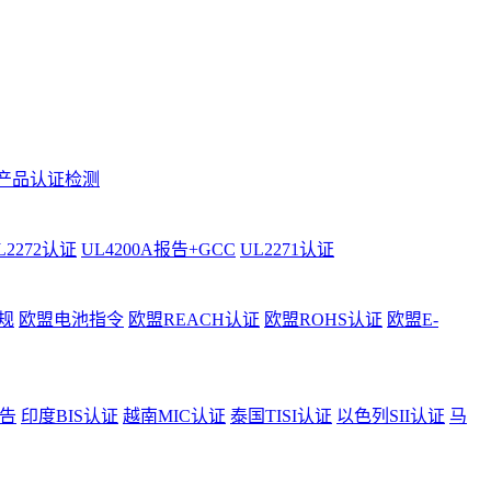
产品认证检测
L2272认证
UL4200A报告+GCC
UL2271认证
规
欧盟电池指令
欧盟REACH认证
欧盟ROHS认证
欧盟E-
告
印度BIS认证
越南MIC认证
泰国TISI认证
以色列SII认证
马