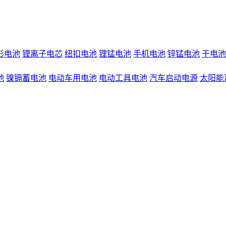
形电池
锂离子电芯
纽扣电池
锂锰电池
手机电池
锌锰电池
干电池
池
镍镉蓄电池
电动车用电池
电动工具电池
汽车启动电源
太阳能