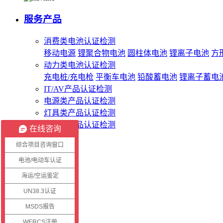
服务产品
消费类电池认证检测
移动电源
锂聚合物电池
圆柱体电池
锂离子电池
方
动力类电池认证检测
充电桩/充电枪
平衡车电池
铅酸蓄电池
锂离子蓄电
IT/AV产品认证检测
电源类产品认证检测
灯具类产品认证检测
无线类产品认证检测
在线咨询
综合项目咨询窗口
客服系统
电池/电动车认证
海运/空运鉴定
客户登录
证书查询
UN38.3认证
报告查询
MSDS报告
WERCS注册