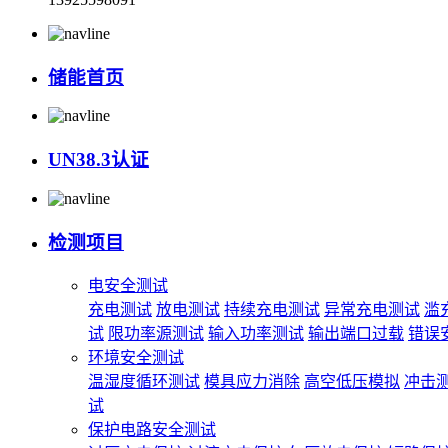
储能首页
UN38.3认证
检测项目
电安全测试
充电测试
放电测试
持续充电测试
异常充电测试
滥
试
限功率源测试
输入功率测试
输出端口过载
错误
环境安全测试
温湿度循环测试
模具应力消除
高空低压模拟
冲击
试
保护电路安全测试