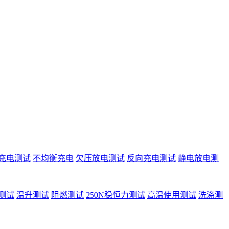
充电测试
不均衡充电
欠压放电测试
反向充电测试
静电放电测
测试
温升测试
阻燃测试
250N稳恒力测试
高温使用测试
洗涤测