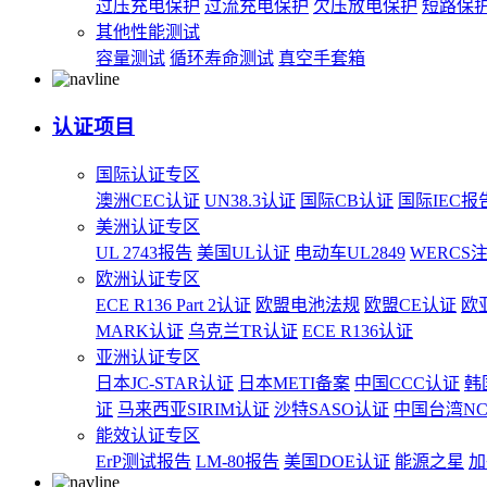
过压充电保护
过流充电保护
欠压放电保护
短路保
其他性能测试
容量测试
循环寿命测试
真空手套箱
认证项目
国际认证专区
澳洲CEC认证
UN38.3认证
国际CB认证
国际IEC报
美洲认证专区
UL 2743报告
美国UL认证
电动车UL2849
WERCS
欧洲认证专区
ECE R136 Part 2认证
欧盟电池法规
欧盟CE认证
欧
MARK认证
乌克兰TR认证
ECE R136认证
亚洲认证专区
日本JC-STAR认证
日本METI备案
中国CCC认证
韩
证
马来西亚SIRIM认证
沙特SASO认证
中国台湾N
能效认证专区
ErP测试报告
LM-80报告
美国DOE认证
能源之星
加