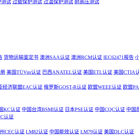
护测试
过载保护测试
过温保护测试
耐高压测试
告
货物运输鉴定书
澳洲SAA认证
澳洲RCM认证
IEC62471报告
注册
美国TÜVus认证
巴西ANATEL认证
美国ETL认证
美国CTIA
亚经济联盟EAC认证
俄罗斯GOST-R认证
欧盟WEEE认证
欧盟P
国KC认证
中国台湾BSMI认证
日本PSE认证
中国CQC认证
中国
CC认证
州CEC认证
LM82认证
中国能效认证
LM79认证
美国DLC认证