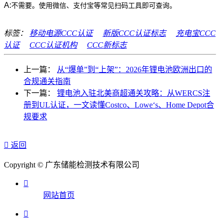
A:
不需要。使用微信、支付宝等常见扫码工具即可查询。
标签：
移动电源CCC认证
新版CCC认证标志
充电宝CCC
认证
CCC认证机构
CCC新标志
上一篇：
从“爆单”到“上架”：2026年锂电池欧洲出口的
合规通关指南
下一篇：
锂电池入驻北美商超通关攻略：从WERCS注
册到UL认证，一文读懂Costco、Lowe‘s、Home Depot合
规要求

返回
Copyright © 广东储能检测技术有限公司

网站首页
