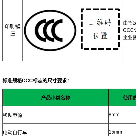
由指
印刷/模
CC
压
企业
标准规格CCC标志的尺寸要求：
产品小类名称
使用
8mm
移动电源
15mm
电动自行车