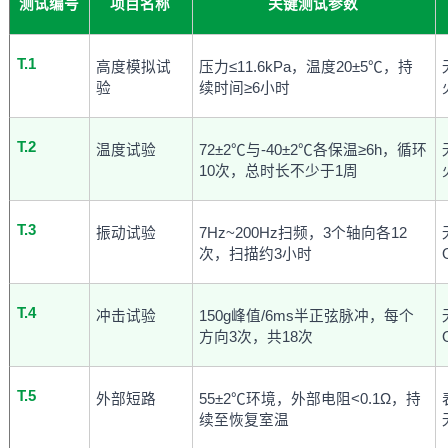
测试编号
项目名称
关键测试参数
T.1
高度模拟试
压力≤11.6kPa，温度20±5℃，持
验
续时间≥6小时
T.2
温度试验
72±2℃与-40±2℃各保温≥6h，循环
10次，总时长不少于1周
T.3
振动试验
7Hz~200Hz扫频，3个轴向各12
次，扫描约3小时
T.4
冲击试验
150g峰值/6ms半正弦脉冲，每个
方向3次，共18次
T.5
外部短路
55±2℃环境，外部电阻<0.1Ω，持
续至恢复室温