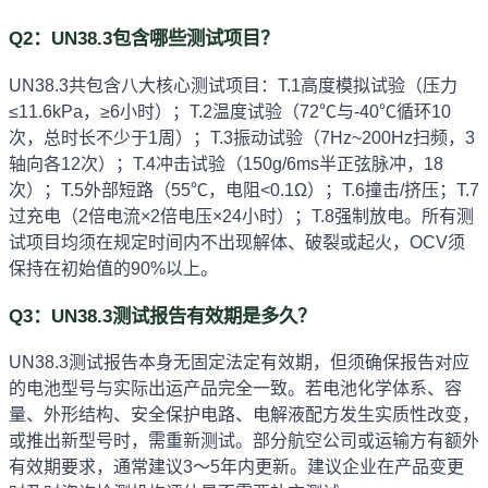
Q2：UN38.3包含哪些测试项目？
UN38.3共包含八大核心测试项目：T.1高度模拟试验（压力
≤11.6kPa，≥6小时）；T.2温度试验（72℃与-40℃循环10
次，总时长不少于1周）；T.3振动试验（7Hz~200Hz扫频，3
轴向各12次）；T.4冲击试验（150g/6ms半正弦脉冲，18
次）；T.5外部短路（55℃，电阻<0.1Ω）；T.6撞击/挤压；T.7
过充电（2倍电流×2倍电压×24小时）；T.8强制放电。所有测
试项目均须在规定时间内不出现解体、破裂或起火，OCV须
保持在初始值的90%以上。
Q3：UN38.3测试报告有效期是多久？
UN38.3测试报告本身无固定法定有效期，但须确保报告对应
的电池型号与实际出运产品完全一致。若电池化学体系、容
量、外形结构、安全保护电路、电解液配方发生实质性改变，
或推出新型号时，需重新测试。部分航空公司或运输方有额外
有效期要求，通常建议3～5年内更新。建议企业在产品变更