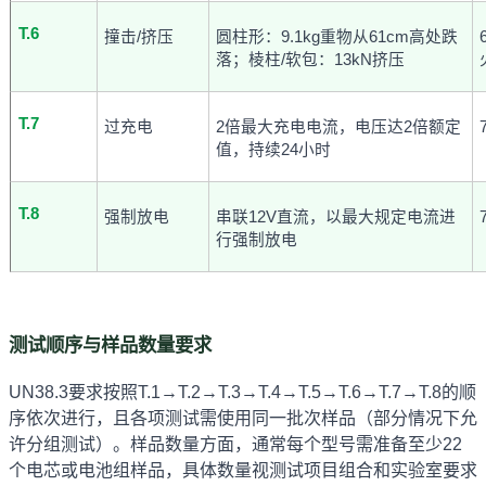
T.6
撞击/挤压
圆柱形：9.1kg重物从61cm高处跌
落；棱柱/软包：13kN挤压
T.7
过充电
2倍最大充电电流，电压达2倍额定
值，持续24小时
T.8
强制放电
串联12V直流，以最大规定电流进
行强制放电
测试顺序与样品数量要求
UN38.3要求按照T.1→T.2→T.3→T.4→T.5→T.6→T.7→T.8的顺
序依次进行，且各项测试需使用同一批次样品（部分情况下允
许分组测试）。样品数量方面，通常每个型号需准备至少22
个电芯或电池组样品，具体数量视测试项目组合和实验室要求