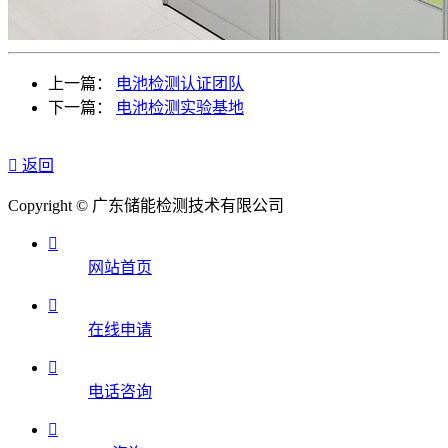
上一篇：
电池检测认证团队
下一篇：
电池检测实验基地

返回
Copyright © 广东储能检测技术有限公司

网站首页

在线申请

电话咨询
