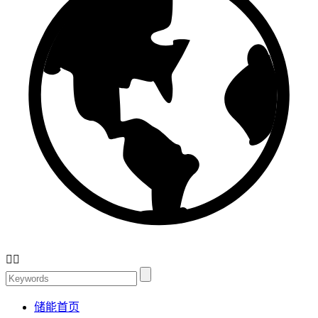


储能首页