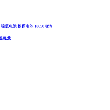
镍氢电池
镍镉电池
18650电池
蓄电池