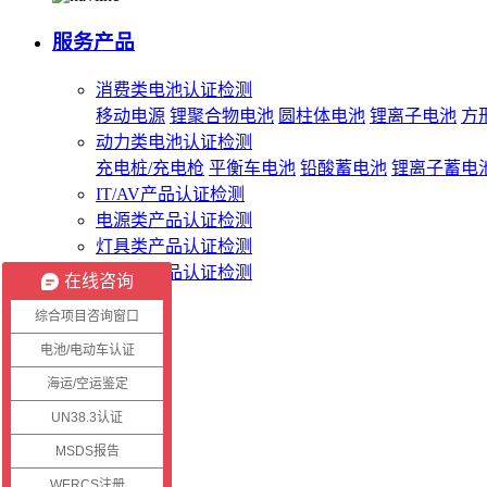
服务产品
消费类电池认证检测
移动电源
锂聚合物电池
圆柱体电池
锂离子电池
方
动力类电池认证检测
充电桩/充电枪
平衡车电池
铅酸蓄电池
锂离子蓄电
IT/AV产品认证检测
电源类产品认证检测
灯具类产品认证检测
无线类产品认证检测
在线咨询
综合项目咨询窗口
客服系统
电池/电动车认证
海运/空运鉴定
客户登录
证书查询
UN38.3认证
报告查询
MSDS报告
WERCS注册