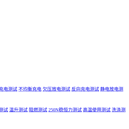
充电测试
不均衡充电
欠压放电测试
反向充电测试
静电放电测
测试
温升测试
阻燃测试
250N稳恒力测试
高温使用测试
洗涤测