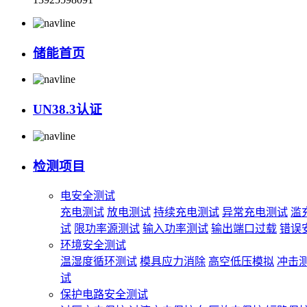
储能首页
UN38.3认证
检测项目
电安全测试
充电测试
放电测试
持续充电测试
异常充电测试
滥
试
限功率源测试
输入功率测试
输出端口过载
错误
环境安全测试
温湿度循环测试
模具应力消除
高空低压模拟
冲击
试
保护电路安全测试