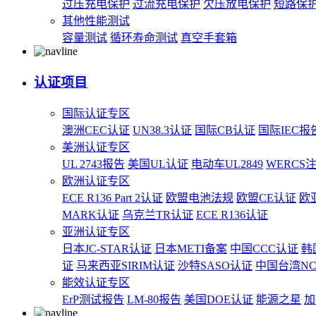
过压充电保护
过流充电保护
欠压放电保护
短路保
其他性能测试
容量测试
循环寿命测试
真空手套箱
认证项目
国际认证专区
澳洲CEC认证
UN38.3认证
国际CB认证
国际IEC报
美洲认证专区
UL 2743报告
美国UL认证
电动车UL2849
WERCS
欧洲认证专区
ECE R136 Part 2认证
欧盟电池法规
欧盟CE认证
欧
MARK认证
乌克兰TR认证
ECE R136认证
亚洲认证专区
日本JC-STAR认证
日本METI备案
中国CCC认证
韩
证
马来西亚SIRIM认证
沙特SASO认证
中国台湾N
能效认证专区
ErP测试报告
LM-80报告
美国DOE认证
能源之星
加