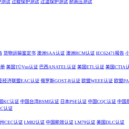
护测试
过载保护测试
过温保护测试
耐高压测试
告
货物运输鉴定书
澳洲SAA认证
澳洲RCM认证
IEC62471报告
注册
美国TÜVus认证
巴西ANATEL认证
美国ETL认证
美国CTIA
亚经济联盟EAC认证
俄罗斯GOST-R认证
欧盟WEEE认证
欧盟P
国KC认证
中国台湾BSMI认证
日本PSE认证
中国CQC认证
中国
CC认证
州CEC认证
LM82认证
中国能效认证
LM79认证
美国DLC认证