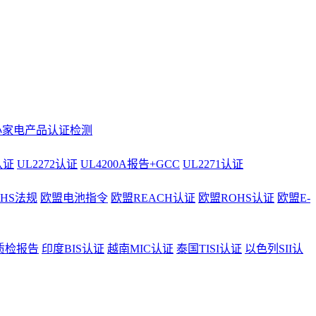
小家电产品认证检测
认证
UL2272认证
UL4200A报告+GCC
UL2271认证
AHS法规
欧盟电池指令
欧盟REACH认证
欧盟ROHS认证
欧盟E-
质检报告
印度BIS认证
越南MIC认证
泰国TISI认证
以色列SII认