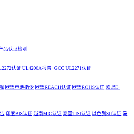
产品认证检测
L2272认证
UL4200A报告+GCC
UL2271认证
规
欧盟电池指令
欧盟REACH认证
欧盟ROHS认证
欧盟E-
告
印度BIS认证
越南MIC认证
泰国TISI认证
以色列SII认证
马