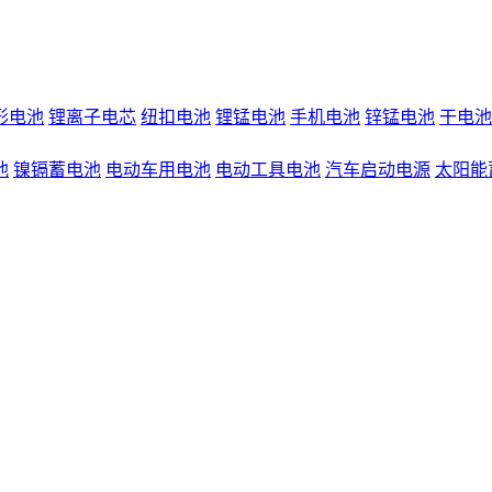
形电池
锂离子电芯
纽扣电池
锂锰电池
手机电池
锌锰电池
干电池
池
镍镉蓄电池
电动车用电池
电动工具电池
汽车启动电源
太阳能