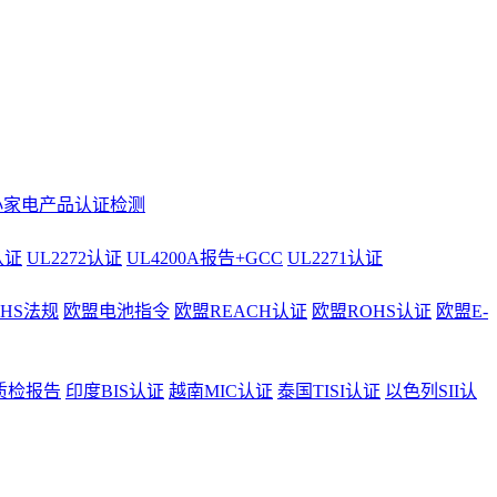
小家电产品认证检测
认证
UL2272认证
UL4200A报告+GCC
UL2271认证
AHS法规
欧盟电池指令
欧盟REACH认证
欧盟ROHS认证
欧盟E-
质检报告
印度BIS认证
越南MIC认证
泰国TISI认证
以色列SII认