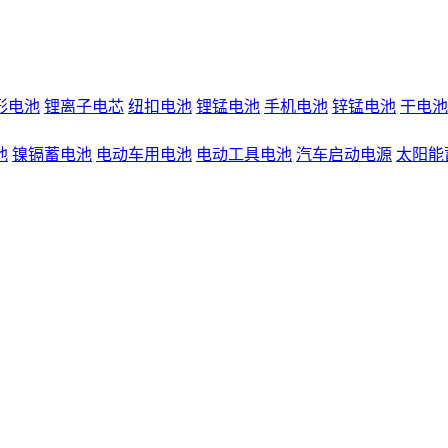
形电池
锂离子电芯
纽扣电池
锂锰电池
手机电池
锌锰电池
干电池
池
镍镉蓄电池
电动车用电池
电动工具电池
汽车启动电源
太阳能