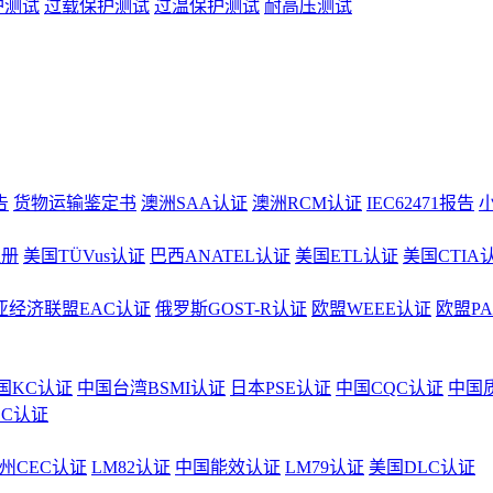
护测试
过载保护测试
过温保护测试
耐高压测试
告
货物运输鉴定书
澳洲SAA认证
澳洲RCM认证
IEC62471报告
注册
美国TÜVus认证
巴西ANATEL认证
美国ETL认证
美国CTIA
亚经济联盟EAC认证
俄罗斯GOST-R认证
欧盟WEEE认证
欧盟P
国KC认证
中国台湾BSMI认证
日本PSE认证
中国CQC认证
中国
CC认证
州CEC认证
LM82认证
中国能效认证
LM79认证
美国DLC认证