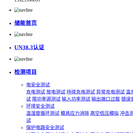
储能首页
UN38.3认证
检测项目
电安全测试
充电测试
放电测试
持续充电测试
异常充电测试
滥
试
限功率源测试
输入功率测试
输出端口过载
错误
环境安全测试
温湿度循环测试
模具应力消除
高空低压模拟
冲击
试
保护电路安全测试