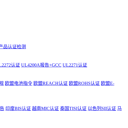
产品认证检测
L2272认证
UL4200A报告+GCC
UL2271认证
规
欧盟电池指令
欧盟REACH认证
欧盟ROHS认证
欧盟E-
告
印度BIS认证
越南MIC认证
泰国TISI认证
以色列SII认证
马