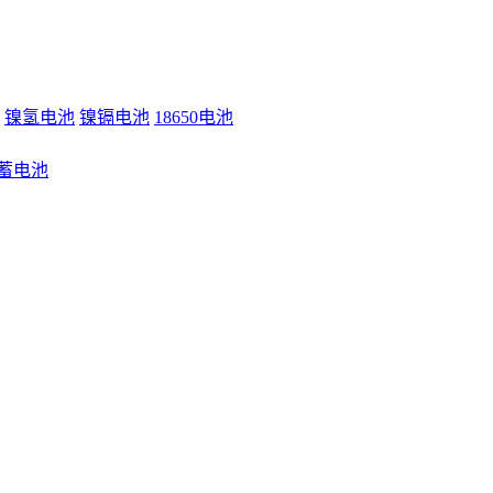
镍氢电池
镍镉电池
18650电池
蓄电池