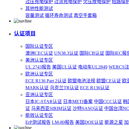
过压充电保护
过流充电保护
欠压放电保护
短路保
其他性能测试
容量测试
循环寿命测试
真空手套箱
认证项目
国际认证专区
澳洲CEC认证
UN38.3认证
国际CB认证
国际IEC报
美洲认证专区
UL 2743报告
美国UL认证
电动车UL2849
WERCS
欧洲认证专区
ECE R136 Part 2认证
欧盟电池法规
欧盟CE认证
欧
MARK认证
乌克兰TR认证
ECE R136认证
亚洲认证专区
日本JC-STAR认证
日本METI备案
中国CCC认证
韩
证
马来西亚SIRIM认证
沙特SASO认证
中国台湾N
能效认证专区
ErP测试报告
LM-80报告
美国DOE认证
能源之星
加