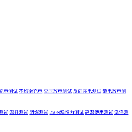
充电测试
不均衡充电
欠压放电测试
反向充电测试
静电放电测
测试
温升测试
阻燃测试
250N稳恒力测试
高温使用测试
洗涤测