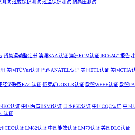
护测试
过载保护测试
过温保护测试
耐高压测试
告
货物运输鉴定书
澳洲SAA认证
澳洲RCM认证
IEC62471报告
注册
美国TÜVus认证
巴西ANATEL认证
美国ETL认证
美国CTIA
亚经济联盟EAC认证
俄罗斯GOST-R认证
欧盟WEEE认证
欧盟P
国KC认证
中国台湾BSMI认证
日本PSE认证
中国CQC认证
中国
CC认证
州CEC认证
LM82认证
中国能效认证
LM79认证
美国DLC认证