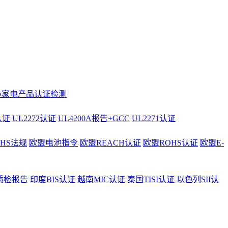
小家电产品认证检测
认证
UL2272认证
UL4200A报告+GCC
UL2271认证
AHS法规
欧盟电池指令
欧盟REACH认证
欧盟ROHS认证
欧盟E-
质检报告
印度BIS认证
越南MIC认证
泰国TISI认证
以色列SII认