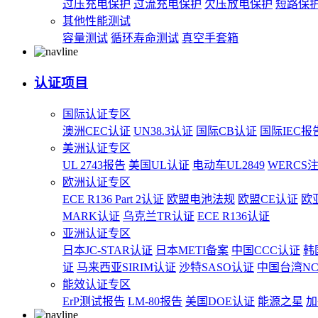
过压充电保护
过流充电保护
欠压放电保护
短路保
其他性能测试
容量测试
循环寿命测试
真空手套箱
认证项目
国际认证专区
澳洲CEC认证
UN38.3认证
国际CB认证
国际IEC报
美洲认证专区
UL 2743报告
美国UL认证
电动车UL2849
WERCS
欧洲认证专区
ECE R136 Part 2认证
欧盟电池法规
欧盟CE认证
欧
MARK认证
乌克兰TR认证
ECE R136认证
亚洲认证专区
日本JC-STAR认证
日本METI备案
中国CCC认证
韩
证
马来西亚SIRIM认证
沙特SASO认证
中国台湾N
能效认证专区
ErP测试报告
LM-80报告
美国DOE认证
能源之星
加