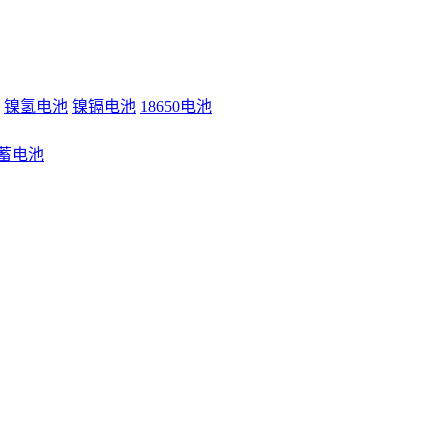
镍氢电池
镍镉电池
18650电池
蓄电池