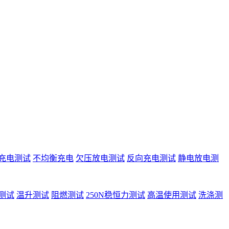
充电测试
不均衡充电
欠压放电测试
反向充电测试
静电放电测
测试
温升测试
阻燃测试
250N稳恒力测试
高温使用测试
洗涤测