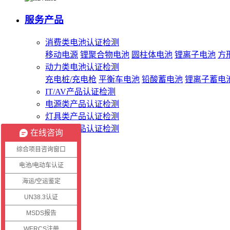
服务产品
消费类电池认证检测
移动电源
锂聚合物电池
圆柱体电池
锂离子电池
方
动力类电池认证检测
充电桩/充电枪
平衡车电池
铅酸蓄电池
锂离子蓄电
IT/AV产品认证检测
电源类产品认证检测
灯具类产品认证检测
无线类产品认证检测
在线咨询
综合项目咨询窗口
客服系统
电池/电动车认证
海运/空运鉴定
客户登录
证书查询
UN38.3认证
报告查询
MSDS报告
WERCS注册