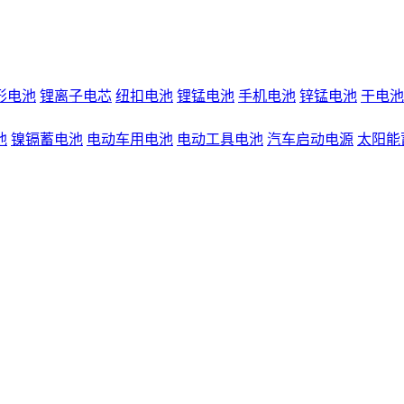
形电池
锂离子电芯
纽扣电池
锂锰电池
手机电池
锌锰电池
干电池
池
镍镉蓄电池
电动车用电池
电动工具电池
汽车启动电源
太阳能