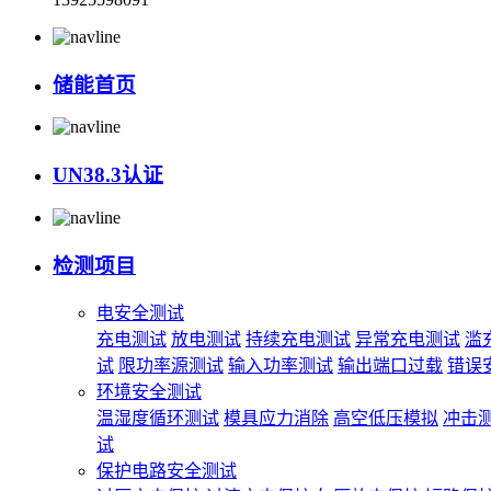
储能首页
UN38.3认证
检测项目
电安全测试
充电测试
放电测试
持续充电测试
异常充电测试
滥
试
限功率源测试
输入功率测试
输出端口过载
错误
环境安全测试
温湿度循环测试
模具应力消除
高空低压模拟
冲击
试
保护电路安全测试