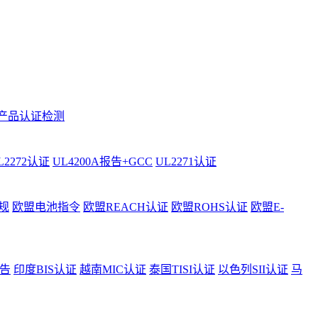
产品认证检测
L2272认证
UL4200A报告+GCC
UL2271认证
规
欧盟电池指令
欧盟REACH认证
欧盟ROHS认证
欧盟E-
告
印度BIS认证
越南MIC认证
泰国TISI认证
以色列SII认证
马