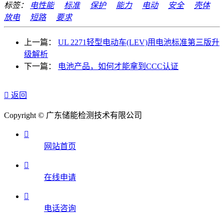
标签：
电性能
标准
保护
能力
电动
安全
壳体
放电
短路
要求
上一篇：
UL 2271轻型电动车(LEV)用电池标准第三版升
级解析
下一篇：
电池产品，如何才能拿到CCC认证

返回
Copyright © 广东储能检测技术有限公司

网站首页

在线申请

电话咨询