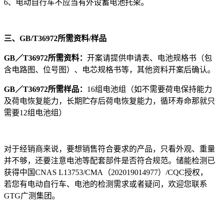
6、电动自行车不应当有外设蓄电池托架。
三、
GB/T36972所需资料/样品
GB／T36972
所需资料：
开案请提供申请表、电池规格书（包
含电路图、位号图）、电芯规格书等，其他资料开案后确认。
GB／T36972
所需样品
：
16组电池组（如不需要荷电保持能力
及荷电恢复能力，长期贮存后荷电恢复能力，循环寿命那就只
需要12组电池组）
对于经销商来说，要想销售符合要求的产品，只看外观、重量
并不够，还要注意电池等配套部件是否符合规范。储能检测已
获得中国CNAS L13753/CMA（202019014977）/CQC授权，
若您有电动自行车、电池的检测需求或者疑问，欢迎您联系
GTG广测集团。