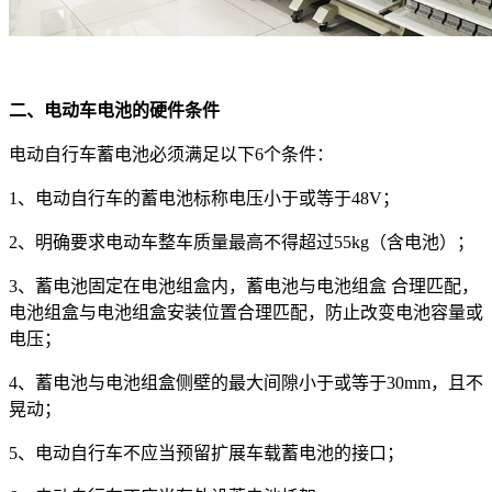
二、电动车电池的硬件条件
电动自行车蓄电池必须满足以下6个条件：
1、电动自行车的蓄电池标称电压小于或等于48V；
2、明确要求电动车整车质量最高不得超过55kg（含电池）；
3、蓄电池固定在电池组盒内，蓄电池与电池组盒 合理匹配，
电池组盒与电池组盒安装位置合理匹配，防止改变电池容量或
电压；
4、蓄电池与电池组盒侧壁的最大间隙小于或等于30mm，且不
晃动；
5、电动自行车不应当预留扩展车载蓄电池的接口；