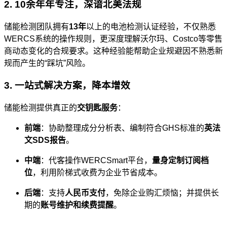
2. 10余年年专注，深谙北美法规
储能检测团队拥有
13年
以上的电池检测认证经验，不仅熟悉
WERCS系统的操作规则，更深度理解沃尔玛、Costco等零售
商动态变化的合规要求。这种经验能帮助企业规避因不熟悉新
规而产生的“踩坑”风险。
3. 一站式解决方案，降本增效
储能检测提供真正的
交钥匙服务
：
前端
：协助整理成分分析表、编制符合GHS标准的
英法
文SDS报告
。
中端
：代客操作WERCSmart平台，
量身定制订阅档
位
，利用阶梯式收费为企业节省成本。
后端
：支持
人民币支付
，免除企业购汇烦恼；并提供长
期的
账号维护和续费提醒
。