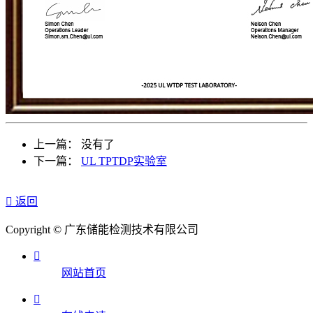
上一篇： 没有了
下一篇：
UL TPTDP实验室

返回
Copyright © 广东储能检测技术有限公司

网站首页
