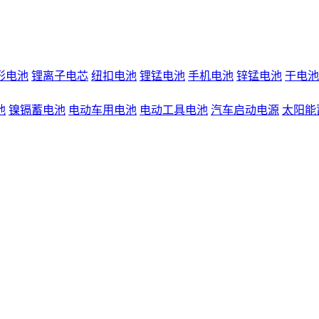
形电池
锂离子电芯
纽扣电池
锂锰电池
手机电池
锌锰电池
干电池
池
镍镉蓄电池
电动车用电池
电动工具电池
汽车启动电源
太阳能