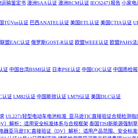
物运输鉴定书
澳洲SAA认证
澳洲RCM认证
IEC62471报告
小家电
国TÜVus认证
巴西ANATEL认证
美国ETL认证
美国CTIA认证
U
联盟EAC认证
俄罗斯GOST-R认证
欧盟WEEE认证
欧盟PAHS法
认证
中国台湾BSMI认证
日本PSE认证
中国CQC认证
中国质检报
C认证
LM82认证
中国能效认证
LM79认证
美国DLC认证
求
UL2271轻型电动车电池标准_亚马逊TIC直接验证合规检测指
DV）解析：适用安全标准体系与合规框架
泰国TISI新能源强
电器亚马逊TIC直接验证（DV）解析：适用产品范围、安全标