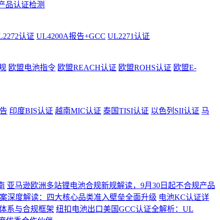
产品认证检测
L2272认证
UL4200A报告+GCC
UL2271认证
规
欧盟电池指令
欧盟REACH认证
欧盟ROHS认证
欧盟E-
告
印度BIS认证
越南MIC认证
泰国TISI认证
以色列SII认证
马
南
亚马逊欧洲多站锂电池合规新规解读，9月30日起不合规产品
制草案深度解读：四大核心品类准入壁垒全面升级
电池KC认证详
准体系与合规框架
纽扣电池出口美国GCC认证全解析：UL