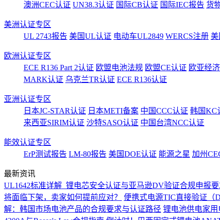
澳洲CEC认证
UN38.3认证
国际CB认证
国际IEC报告
货
美洲认证专区
UL 2743报告
美国UL认证
电动车UL2849
WERCS注册
美
欧洲认证专区
ECE R136 Part 2认证
欧盟电池法规
欧盟CE认证
欧亚经济
MARK认证
乌克兰TR认证
ECE R136认证
亚洲认证专区
日本JC-STAR认证
日本METI备案
中国CCC认证
韩国KC
来西亚SIRIM认证
沙特SASO认证
中国台湾NCC认证
能效认证专区
ErP测试报告
LM-80报告
美国DOE认证
能源之星
加州CE
最新资讯
UL1642标准详解_锂电芯安全认证与亚马逊DV验证合规申报要
将面临下架，卖家如何提前应对？
便携式电源TIC直接验证（
解：韩国市场电池产品的合规要求与认证路径
锂电池供电家用