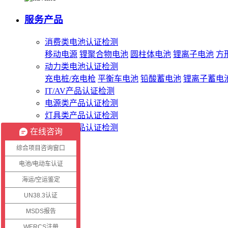
服务产品
消费类电池认证检测
移动电源
锂聚合物电池
圆柱体电池
锂离子电池
方
动力类电池认证检测
充电桩/充电枪
平衡车电池
铅酸蓄电池
锂离子蓄电
IT/AV产品认证检测
电源类产品认证检测
灯具类产品认证检测
无线类产品认证检测
在线咨询
综合项目咨询窗口
客服系统
电池/电动车认证
海运/空运鉴定
客户登录
证书查询
UN38.3认证
报告查询
MSDS报告
WERCS注册