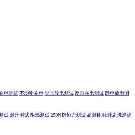
充电测试
不均衡充电
欠压放电测试
反向充电测试
静电放电测
测试
温升测试
阻燃测试
250N稳恒力测试
高温使用测试
洗涤测