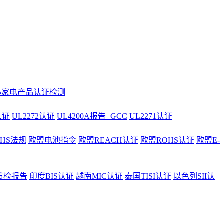
小家电产品认证检测
认证
UL2272认证
UL4200A报告+GCC
UL2271认证
AHS法规
欧盟电池指令
欧盟REACH认证
欧盟ROHS认证
欧盟E-
质检报告
印度BIS认证
越南MIC认证
泰国TISI认证
以色列SII认