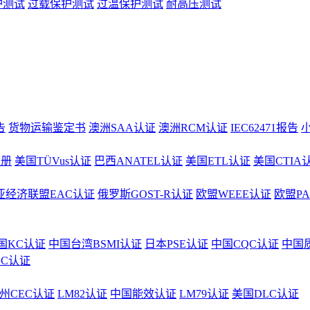
护测试
过载保护测试
过温保护测试
耐高压测试
告
货物运输鉴定书
澳洲SAA认证
澳洲RCM认证
IEC62471报告
注册
美国TÜVus认证
巴西ANATEL认证
美国ETL认证
美国CTIA
亚经济联盟EAC认证
俄罗斯GOST-R认证
欧盟WEEE认证
欧盟P
国KC认证
中国台湾BSMI认证
日本PSE认证
中国CQC认证
中国
CC认证
州CEC认证
LM82认证
中国能效认证
LM79认证
美国DLC认证