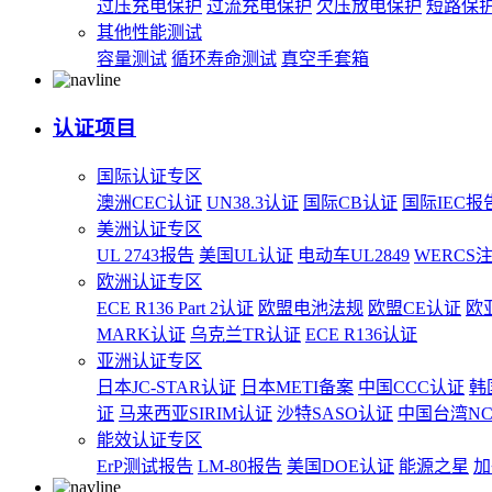
过压充电保护
过流充电保护
欠压放电保护
短路保
其他性能测试
容量测试
循环寿命测试
真空手套箱
认证项目
国际认证专区
澳洲CEC认证
UN38.3认证
国际CB认证
国际IEC报
美洲认证专区
UL 2743报告
美国UL认证
电动车UL2849
WERCS
欧洲认证专区
ECE R136 Part 2认证
欧盟电池法规
欧盟CE认证
欧
MARK认证
乌克兰TR认证
ECE R136认证
亚洲认证专区
日本JC-STAR认证
日本METI备案
中国CCC认证
韩
证
马来西亚SIRIM认证
沙特SASO认证
中国台湾N
能效认证专区
ErP测试报告
LM-80报告
美国DOE认证
能源之星
加