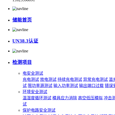
储能首页
UN38.3认证
检测项目
电安全测试
充电测试
放电测试
持续充电测试
异常充电测试
滥
试
限功率源测试
输入功率测试
输出端口过载
错误
环境安全测试
温湿度循环测试
模具应力消除
高空低压模拟
冲击
试
保护电路安全测试