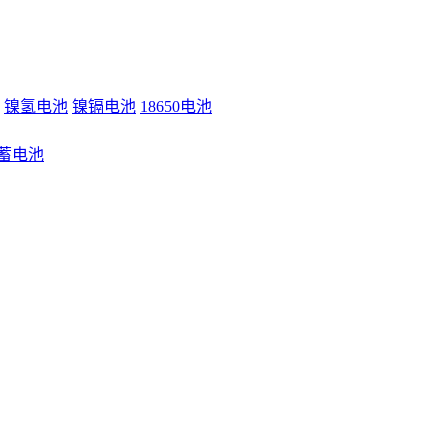
镍氢电池
镍镉电池
18650电池
蓄电池