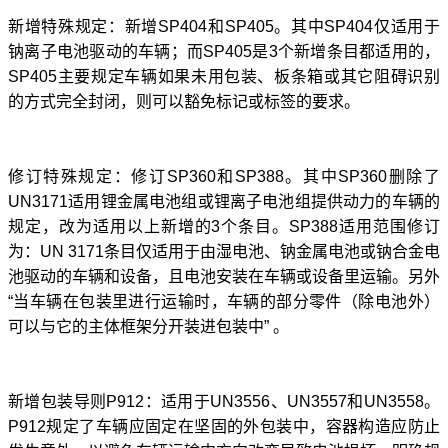
新增特殊规定：新增
SP404和SP405。其中SP404仅适用于
钠离子电池驱动的车辆；而SP405是3个新增条目都适用的，
SP405主要规定车辆如果未用包装、板条箱或其它阻碍识别
的方式完全封闭，则可以豁免标记或标签的要求。
修订特殊规定：修订
SP360和SP388。其中SP360删除了
UN3171适用锂金属电池组或锂离子电池组提供动力的车辆的
规定，改为适用以上新增的3个条目。SP388适用范围修订
为：UN 3171条目仅适用于由湿电池、钠金属电池或钠合金电
池驱动的车辆和设备，且电池安装在车辆或设备里运输。另外
“当车辆在包装里进行运输时，车辆的部分零件（除电池外）
可以与它的主体框架分开装进包装中” 。
新增包装导则
P912：适用于UN3556、UN3557和UN3558。
P912规定了车辆应固定在坚固的外包装中，容器构造应防止