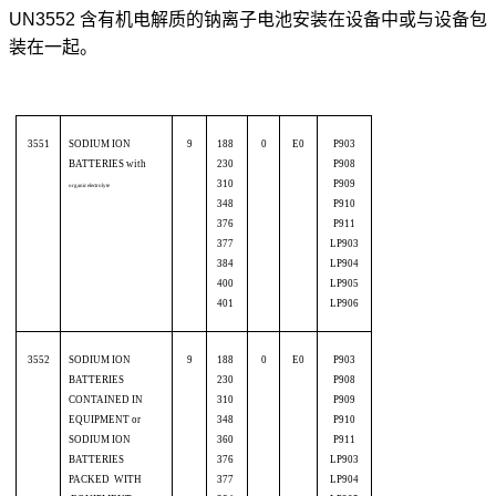
UN3552 含有机电解质的钠离子电池安装在设备中或与设备包
装在一起。
3551
SODIUM ION
9
188
0
E0
P903
BATTERIES with
230
P908
310
P909
organic electrolyte
348
P910
376
P911
377
LP903
384
LP904
400
LP905
401
LP906
3552
SODIUM ION
9
188
0
E0
P903
BATTERIES
230
P908
CONTAINED IN
310
P909
EQUIPMENT or
348
P910
SODIUM ION
360
P911
BATTERIES
376
LP903
PACKED WITH
377
LP904