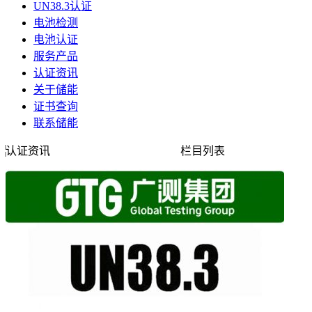
UN38.3认证
电池检测
电池认证
服务产品
认证资讯
关于储能
证书查询
联系储能
认证资讯
栏目列表