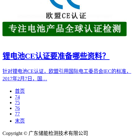
锂电池CE认证要准备哪些资料？
针对锂电池CE认证，欧盟引用国际电工委员会IEC的标准，
2017年2月7日，国…
首页
74
75
76
77
末页
Copyright © 广东储能检测技术有限公司