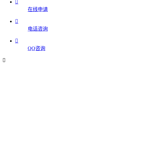

在线申请

电话咨询

QQ咨询
